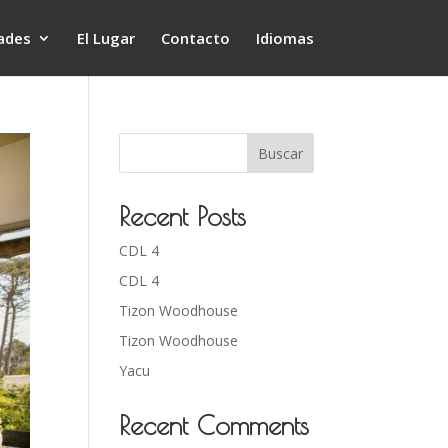
ades
El Lugar
Contacto
Idiomas
Buscar
Recent Posts
CDL 4
CDL 4
Tizon Woodhouse
Tizon Woodhouse
Yacu
Recent Comments