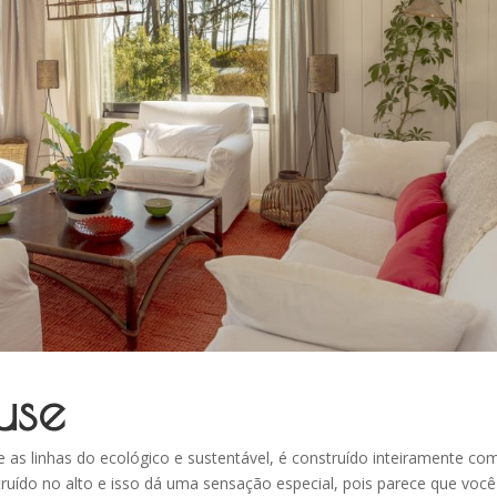
use
as linhas do ecológico e sustentável, é construído inteiramente co
ruído no alto e isso dá uma sensação especial, pois parece que você