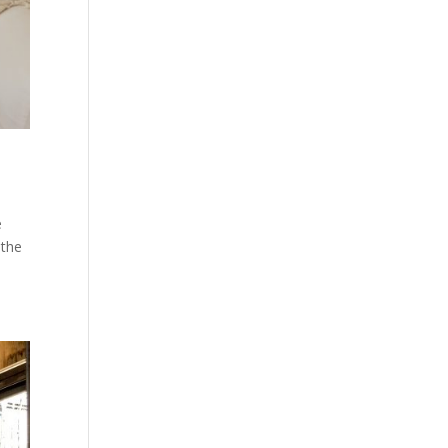
e
 the